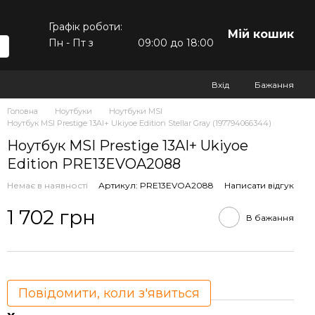
Графік роботи:
Мій кошик
Пн - Пт з
09:00 до 18:00
Вхід
Бажання
Головна
Ноутбуки
Ноутбуки MSI
Ноутбук MSI Prestige 13AI+ Ukiyoe Edition Stellar Gray (197794066344)
Ноутбук MSI Prestige 13AI+ Ukiyoe
Edition PRE13EVOA2088
Немає в наявності
Артикул: PRE13EVOA2088
Написати відгук
1 702 грн
В бажання
Повідомити, коли з'явиться