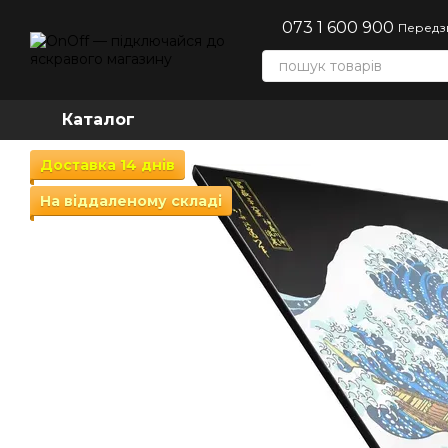
Перейти до основного контенту
073 1 600 900
Передз
Каталог
Доставка 14 днів
На віддаленому складі