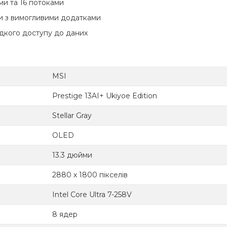
ами та 16 потоками
ти з вимогливими додатками
дкого доступу до даних
MSI
Prestige 13AI+ Ukiyoe Edition
Stellar Gray
OLED
13.3 дюйми
2880 x 1800 пікселів
Intel Core Ultra 7-258V
8 ядер