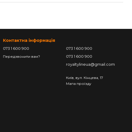
Контактна інформація
073 1 600 900
073 1 600 900
073 1 600 900
Передзвонити вам?
royaltylineua@gmail.com
Київ, вул. Кінцева, 17
Мапа проїзду