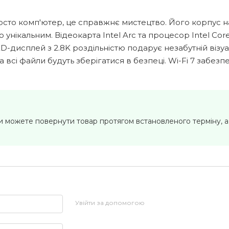
 просто комп'ютер, це справжнє мистецтво. Його корпус 
ікальним. Відеокарта Intel Arc та процесор Intel Core 
D-дисплей з 2.8K роздільністю подарує незабутній візуа
 всі файли будуть зберігатися в безпеці. Wi-Fi 7 забезп
Ви можете повернути товар протягом встановленого терміну, 
Увійти за допомогою