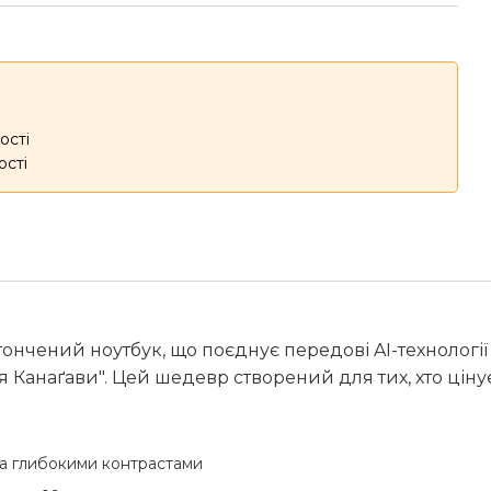
ості
ості
витончений ноутбук, що поєднує передові AI-технологі
 Канаґави". Цей шедевр створений для тих, хто ціну
та глибокими контрастами