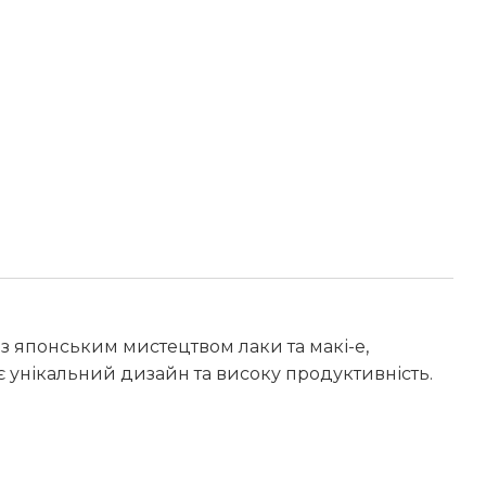
ї з японським мистецтвом лаки та макі-е,
є унікальний дизайн та високу продуктивність.