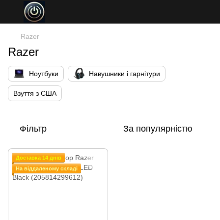
Razer
Razer
Ноутбуки
Навушники і гарнітури
Взуття з США
Фільтр
За популярністю
Доставка 14 днів
На віддаленому складі