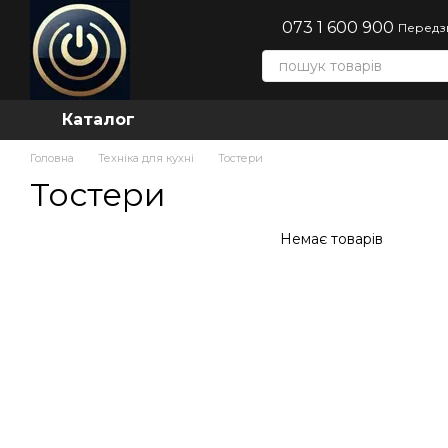
Перейти до основного контенту
073 1 600 900
Передз
Каталог
Головна
Техніка для кухні
Тостери
Тостери
Немає товарів