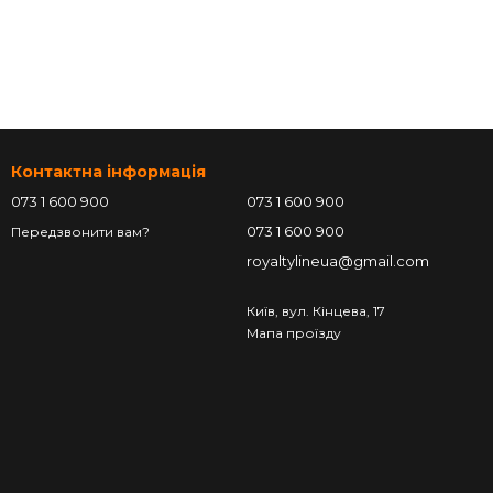
Контактна інформація
073 1 600 900
073 1 600 900
073 1 600 900
Передзвонити вам?
royaltylineua@gmail.com
Київ, вул. Кінцева, 17
Мапа проїзду