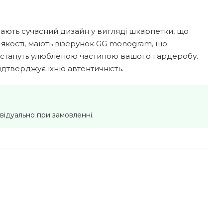
мають сучасний дизайн у вигляді шкарпетки, що
 якості, мають візерунок GG monogram, що
но стануть улюбленою частиною вашого гардеробу.
дтверджує їхню автентичність.
відуально при замовленні.