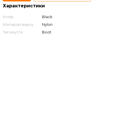
Характеристики
Колір
Black
Матеріал верху
Nylon
Тип взуття
Boot