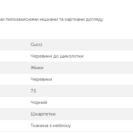
ими пилозахисними мішками та картками догляду
Gucci
Черевики до щиколотки
Жінки
Черевики
7.5
Чорний
Шкарпетки
Тканина з нейлону