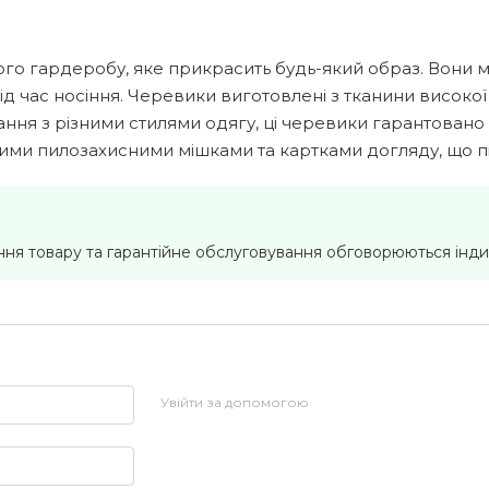
ого гардеробу, яке прикрасить будь-який образ. Вони 
ід час носіння. Черевики виготовлені з тканини високої
ування з різними стилями одягу, ці черевики гарантова
ими пилозахисними мішками та картками догляду, що пі
ння товару та гарантійне обслуговування обговорюються інди
Увійти за допомогою