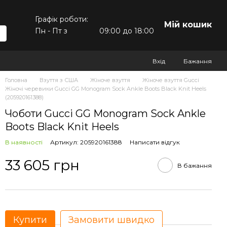
Графік роботи:
Мій кошик
Пн - Пт з
09:00 до 18:00
Вхід
Бажання
Головна
Взуття з США
Жіноче взуття
Жіноче взуття Gucci
Жіночі черевики Gucci GG Monogram Sock Ankle Boots Black Knit Heels
(205920161388)
Чоботи Gucci GG Monogram Sock Ankle
Boots Black Knit Heels
В наявності
Артикул: 205920161388
Написати відгук
33 605 грн
В бажання
Купити
Замовити швидко