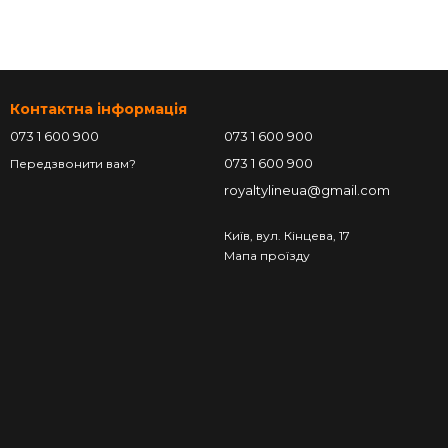
Контактна інформація
073 1 600 900
073 1 600 900
073 1 600 900
Передзвонити вам?
royaltylineua@gmail.com
Київ, вул. Кінцева, 17
Мапа проїзду