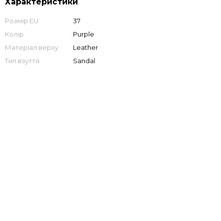
Характеристики
Розмір EU
37
Колір
Purple
Матеріал верху
Leather
Тип взуття
Sandal