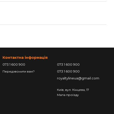
Контактна інформація
073 1 600 900
073 1 600 900
073 1 600 900
Передзвонити вам?
royaltylineua@gmail.com
Київ, вул. Кінцева, 17
Мапа проїзду