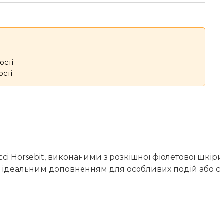
ості
ості
i Horsebit, виконаними з розкішної фіолетової шкір
уть ідеальним доповненням для особливих подій або 