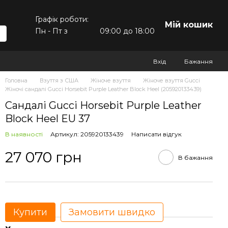
Графік роботи:
Мій кошик
Пн - Пт з
09:00 до 18:00
Вхід
Бажання
Головна
Взуття з США
Жіноче взуття
Жіноче взуття Gucci
Жіночі сандалі Gucci Horsebit Purple Leather Block Heel (205920133439)
Сандалі Gucci Horsebit Purple Leather
Block Heel EU 37
В наявності
Артикул: 205920133439
Написати відгук
27 070 грн
В бажання
Купити
Замовити швидко