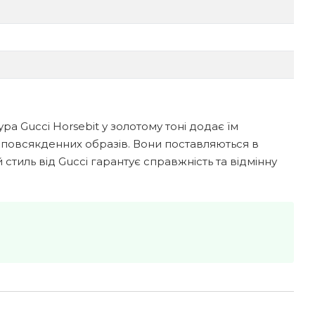
ра Gucci Horsebit у золотому тоні додає їм
х повсякденних образів. Вони поставляються в
стиль від Gucci гарантує справжність та відмінну