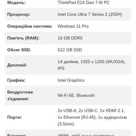
Модель:
ThinkPad E14 Gen 7 AI PC
Процесор:
Intel Core Ultra 7 Series 2 (255H)
Операційна система:
Windows 11 Pro
Пам'ять (RAM):
16 GB DDR5
Обсяг SSD:
512 GB SSD
14 дюймів, 1920 x 1200 (WUXGA),
Дисплей:
IPS
Графіка:
Intel Graphics
Бездротове
Wi-Fi 6E, Bluetooth
з'єднання:
2x USB-A, 2x USB-C, 1x HDMI 2.1,
Порти:
1x Ethernet (RJ-45), 1x аудіороз'єм
(3.5mm)
Батарея:
48Wh, літій-іонна полімерна