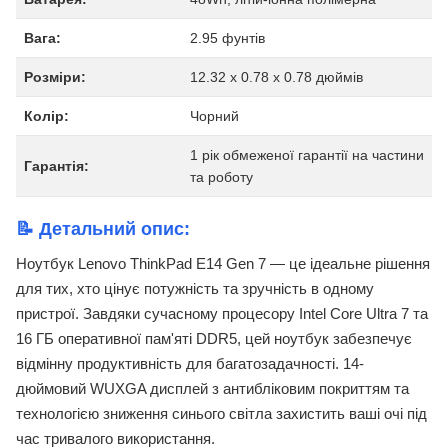
Вага:
2.95 фунтів
Розміри:
12.32 x 0.78 x 0.78 дюймів
Колір:
Чорний
1 рік обмеженої гарантії на частини
Гарантія:
та роботу
📝 Детальний опис:
Ноутбук Lenovo ThinkPad E14 Gen 7 — це ідеальне рішення
для тих, хто цінує потужність та зручність в одному
пристрої. Завдяки сучасному процесору Intel Core Ultra 7 та
16 ГБ оперативної пам'яті DDR5, цей ноутбук забезпечує
відмінну продуктивність для багатозадачності. 14-
дюймовий WUXGA дисплей з антибліковим покриттям та
технологією зниження синього світла захистить ваші очі під
час тривалого використання.