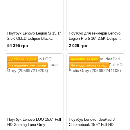
Ноутбук Lenovo Legion 5i 15.1"
Ноутбук для геймерів Lenovo
2.5K OLED Eclipse Black
Legion Pro 5 16" 2.5K Eclipse
(83LY000MUS)
Black (197468116655)
54 395 грн
2 029 грн
Доставка 14 днів
Доставка 14 днів
На віддаленому складі
На віддаленому складі
Ноутбук Lenovo LOQ 15.6" Full
Ноутбук Lenovo IdeaPad 3i
HD Gaming Luna Grey
Chromebook 15.6" Full HD
(205897219203)
Arctic Grey (205682244105)