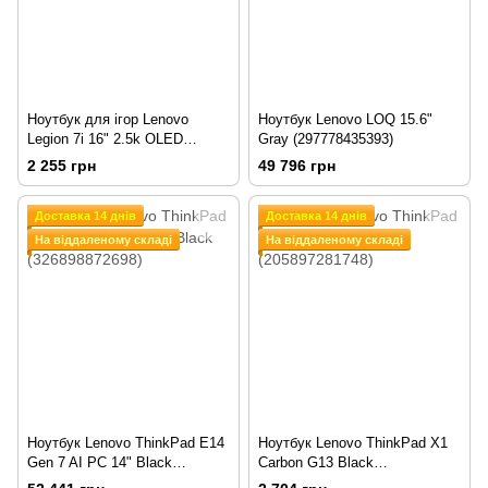
Ноутбук для ігор Lenovo
Ноутбук Lenovo LOQ 15.6"
Legion 7i 16" 2.5k OLED
Gray (297778435393)
Glacier White (197812697947)
2 255 грн
49 796 грн
Доставка 14 днів
Доставка 14 днів
На віддаленому складі
На віддаленому складі
Ноутбук Lenovo ThinkPad E14
Ноутбук Lenovo ThinkPad X1
Gen 7 AI PC 14" Black
Carbon G13 Black
(326898872698)
(205897281748)