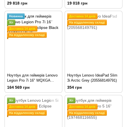
Сенсорний Slate Grey
O)
29 818 грн
19 018 грн
(82QT0008US)
Новинка
Доставка 14 днів
Хіт
На віддаленому складі
Доставка 14 днів
На віддаленому складі
Ноутбук для геймерів Lenovo
Ноутбук Lenovo IdeaPad Slim
Legion Pro 7i 16" WQXGA
3i Arctic Grey (205568149791)
OLED Eclipse Black
164 569 грн
354 грн
(83F50017US)
Хіт
Хіт
Доставка 14 днів
Доставка 14 днів
На віддаленому складі
На віддаленому складі