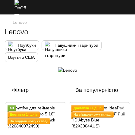
Lenovo
Lenovo
Ноутбуки
Навушники і гарнітури
Взуття з США
Фільтр
За популярністю
Хіт
Доставка 14 днів
Доставка 14 днів
На віддаленому складі
На віддаленому складі